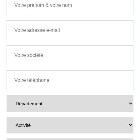
Adresse e-mail
Société
Téléphone
D
é
p
a
Activité
r
t
e
m