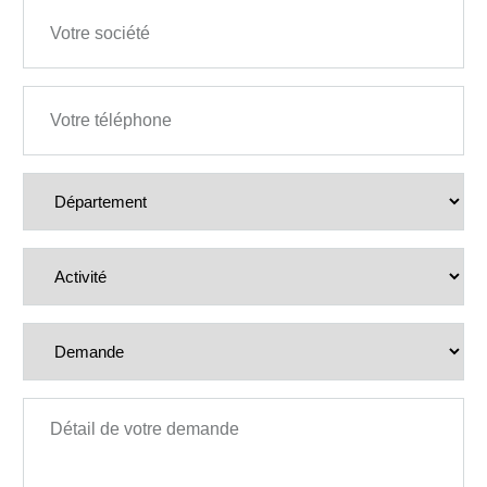
Société
Téléphone
D
é
p
a
Activité
r
t
e
m
Demande
e
n
t
Détail de votre demande