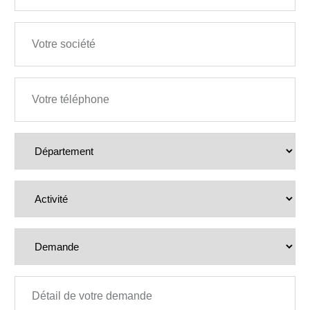
Société
Téléphone
D
é
p
a
Activité
r
t
e
m
Demande
e
n
t
Détail de votre demande