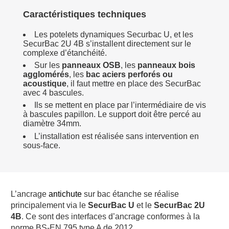
Caractéristiques techniques
Les potelets dynamiques Securbac U, et les
SecurBac 2U 4B s’installent directement sur le
complexe d’étanchéité.
Sur les
panneaux OSB
, les
panneaux bois
agglomérés
, les
bac aciers perforés ou
acoustique
, il faut mettre en place des SecurBac
avec 4 bascules.
Ils se mettent en place par l’intermédiaire de vis
à bascules papillon. Le support doit être percé au
diamètre 34mm.
L’installation est réalisée sans intervention en
sous-face.
L’ancrage
antichute
sur bac étanche se réalise
principalement via le
SecurBac U
et le
SecurBac 2U
4B
. Ce sont des interfaces d’ancrage conformes à la
norme BS-EN 795 type A de 2012.